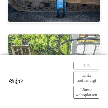
Tillåt
Tillåt
nödvändigt
🍪👍?
Lämna
webbplatsen